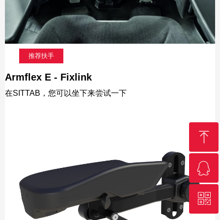
推荐扶手
Armflex E - Fixlink
在SITTAB，您可以坐下来尝试一下
ꁸ
ꁗ
回到顶部
ꀥ
QQ客服