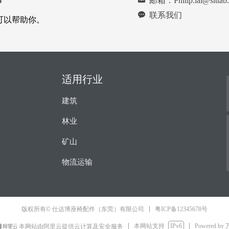
낂
邮箱：Philip.lai@sittab
？
끁
联系我们
可以帮助你。
适用行业
建筑
林业
矿山
物流运输
粤ICP备12345678号
版权所有© 仕达博座椅配件（东莞）有限公司
本网站支持
IPv6
Powered by
本网站由阿里云提供云计算及安全服务