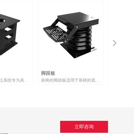
넲
脚跟板
坚固的底
程定位系统专为具有
座椅的脚踏板适用于座椅的底
ROBUST
刻的环境而设
座，并且倾斜以获得最佳舒适
领域最严苛
化概念使我们的
度。
已经开发了
。SITTAB-底
试，直到达
时调整和调整灵
ROBUST
电动的，但也提
少，性能卓
机械选项。
计的减震器
供了极佳的
立即咨询
接近，所有