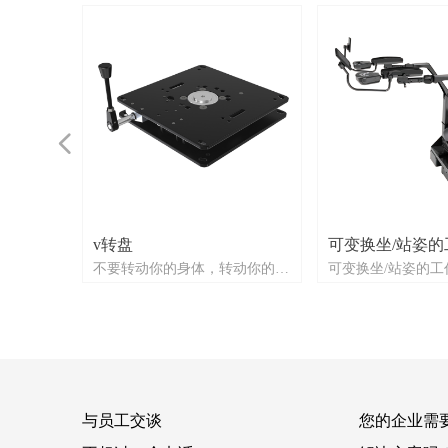
넳
v转盘
可变换坐/站姿的
坐下来尝
驶员座椅
要折叠座
架和座椅
或 4 路可
超薄设
支撑无阻
角关节。
作日时不
成，具有
的环境中
作环境
置组成，具
晕
块化理
较薄设计
下来尝试
的路
扶手，具
器具有紧
不要转动你的身体，转动你的座
可变换坐/站姿的工
应用而开
作场所。
置。
座椅和悬
下缓冲大
项久坐不
狭小空间
好的。借
能，可防
用地板滑
纵向移动
功能，可
及多功能
而不会松
学和技术
用于承受
位——无级锁定！
作环境的人体工程
矿山机械
叠座椅组
于两个长
它必须不
的备受推
申请专利的
必要的磨
计坚固，
是您的首
不必要的
可选用或
控制架。
限且在旋
动机驱动，具
过手动解
手动操作踏
重载，包
套中
直径
种用途开
e扶手基于相
，但特别
的调节旋
代设计的
玻纤扶手
的机器/驾
计基于四
控制架。
例如，木材分拣监
体工程学
驱动。
固耐用的
动。任何
适的支
自己的设
操作需要
计坚固，
色操作需
学设计的
用于当今
要的应
耐用，适
定杆被设
快速轻松
轴承，带
有高强度，
，和一个灵
作。
供良好的
设计适合
人体工程
工程学扶
人体工程
使所有功
24V系
供稳定和
用于当今
具有无级锁定功能的V-97转盘是
驶车辆的远程控制
些选项都
适度和产
制所有类
道这意味
轻松设
的好机
行度方面
地板滑轨
平行度方
。 操纵
向和侧向
设备。
上解锁，
板既可以
，提供松
留一个
部件不会
且易于使
标准支架
这些选项
下调节盖
的V型垫
易用性被
定位电机
器消除了
。 操纵
我们转盘概念的继续发展。这是
从坐到站的控制和
们设计E
该设计由
振动和冲
轮毂支撑是
的客舱中
轨适用于
设计，可
的用途很
手垫的前
着与传统
电机，一个用
座椅时用
以始终保
100毫
于电源线和
光切割的
GN 36
我们开发
乎是无限
撑，而平
用快速手
稳定的座
分水平震
手垫的前
简单和坚固的设计，以承受重负
精力使所
卸下整个
调，也可以
头部运
中。它们
节）和可
和林业机
以定制。
模式(见
锁定。其
构尺寸较
yggo转
了一个解
锁定和停
松安装。
构建一个坚
上，向下
腕提供了
是摩擦关
可调，也
以定制。
荷。V-97可以很容易地组装成一
单。易用
问组件。
40 毫米。
支撑。调
两个角关
建筑和林
矮的，结
转门概念
载，不会
适用于建
边或右边
盘用途广
悬架，而
步改善人
0扶手直
改变，以
的行程为
个单位与四个螺栓分别在顶部或
与员工交谈
您的企业需
，使用快
向上、向
驾驶员座
。
隙。锁轨
坚固耐
定义连接
故障安全
的叉车。
锁定。锁定
械和叉
固件。这
并配有舒
通过改变
势。
可定制。
底部，提供一个松散的功能。转