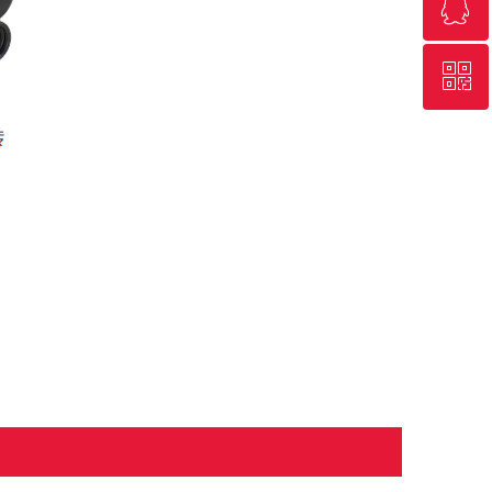
ꁗ
回到顶部
ꀥ
QQ客服
微信二维码