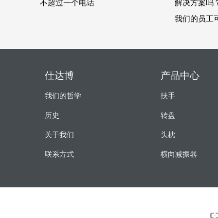
功能是摩
机们发现
锁定位
。转盘很
模式灵
器可在任
式可以定
，减少座
安全的支
度。
台V-97应用广泛，但尤其适用于
不超过一个电话
解决方案吗
变化，以
，而且是
驶室条
螺钉，底
关。
转动作
装置安装
易于安装在
建筑和林业机械以及大型卡车。
我们的员工
势。E扶
可以根据
类型的车
以确保没
气压缸操
每45°
手也是合
B、BE-
尤其适用
发的。紧
其它位置
r，尤其适用
和林业机
型号和底
广，但尤
械和24小
筑和林业
仕达博
产品中心
我们的哲学
扶手
历史
转盘
关于我们
头枕
联系方式
横向减振器