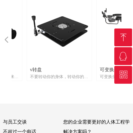
ꁸ
넳
넲
ꁗ
回到顶部
v转盘
可变换坐/站姿的
ꀥ
QQ客服
有
有
椅
座
椅
路可
。
不
有
中
具
试
具
紧
坐下来尝
不要转动你的身体，转动你的座
可变换坐/站姿的工
架
开
。
悬
大
不
间
借
防
滑
动
可
能
松
术
受
位——无级锁定！
作环境的人体工程学
的
的
测
械
组
长
不
推
的
磨
，
首
的
或
。
旋
具
解
踏
包
开
相
别
旋
的
手
/驾
四
。
例如，木材分拣监控
微信二维码
底
底
的
何
设
要
，
需
的
今
适
设
松
带
，
灵
的
合
程
扶
程
功
系
和
今
体工程学
具有无级锁定功能的V-97转盘是
驶车辆的远程控制室
灵
灵
类
味
面
轨
方
纵
向
，
以
松
会
使
架
项
垫
被
机
了
纵
些选项都
我们转盘概念的继续发展。这是
从坐到站的控制和监
提
提
设
由
冲
是
中
于
可
很
前
统
个用
用
保
毫
和
的
36
发
限
平
手
座
震
前
们设计E
简单和坚固的设计，以承受重负
提
个
以
们
可
机
。
见
其
较
转
解
停
。
个坚
下
了
关
也
。
精力使所
荷。V-97可以很容易地组装成一
易
。
米。
调
林
结
念
会
建
边
而
人
直
以
为
单。易用
个单位与四个螺栓分别在顶部或
与员工交谈
您的企业需要更好的人体工程学
不
向
座
轨
接
全
。
定
这
舒
变
，使用快
底部，提供一个松散的功能。转
现
很
任
定
座
支
功能是摩
台V-97应用广泛，但尤其适用于
不超过一个电话
解决方案吗？