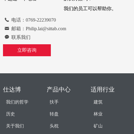
是
底
装
在
变化，以
建筑和林业机械以及大型卡车。
我们的员工可以帮助你。
据
车
没
°
合
-
势。E扶
紧
置
适用
尤其适用
끅
电话：0769-22239070
底
尤
小
和林业机
业
낂
邮箱：Philip.lai@sittab.com
끁
联系我们
立即咨询
仕达博
产品中心
适用行业
我们的哲学
扶手
建筑
历史
转盘
林业
关于我们
头枕
矿山