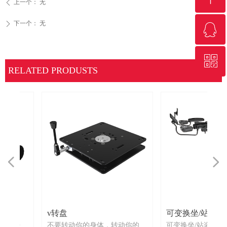
上一个：
无
ꄴ
下一个：
无
ꄲ
ꁗ
回到顶部
ꀥ
QQ客服
RELATED PRODUSTS
微信二维码
넳
넲
v转盘
可变换坐/站姿的工
有
有
椅
座
椅
路可
。
不
有
中
具
试
具
紧
下来尝
不要转动你的身体，转动你的座
可变换坐/站姿的工作