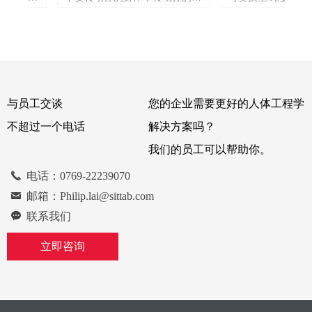
架
开
。
悬
大
不
间
借
防
滑
动
可
能
松
术
受
位——无级锁定！
作环境的人体工程学
的
的
测
械
组
长
不
推
的
磨
，
首
的
或
。
旋
具
解
踏
包
开
相
别
旋
的
手
/驾
四
。
例如，木材分拣监控
底
底
的
何
设
要
，
需
的
今
适
设
松
带
，
灵
的
合
程
扶
程
功
系
和
今
工程学
具有无级锁定功能的V-97转盘是
驶车辆的远程控制室
灵
灵
类
味
面
轨
方
纵
向
，
以
松
会
使
架
项
垫
被
机
了
纵
选项都
我们转盘概念的继续发展。这是
从坐到站的控制和监
提
提
设
由
冲
是
中
于
可
很
前
统
个用
用
保
毫
和
的
36
发
限
平
手
座
震
前
设计E
简单和坚固的设计，以承受重负
提
个
以
们
可
机
。
见
其
较
转
解
停
。
个坚
下
了
关
也
。
力使所
荷。V-97可以很容易地组装成一
易
。
米。
调
林
结
念
会
建
边
而
人
直
以
为
。易用
个单位与四个螺栓分别在顶部或
与员工交谈
您的企业需要更好的人体工程学
不
向
座
轨
接
全
。
定
这
舒
变
使用快
底部，提供一个松散的功能。转
现
很
任
定
座
支
能是摩
台V-97应用广泛，但尤其适用于
不超过一个电话
解决方案吗？
是
底
装
在
化，以
建筑和林业机械以及大型卡车。
我们的员工可以帮助你。
据
车
没
°
合
-
。E扶
紧
置
适用
其适用
끅
电话：0769-22239070
底
尤
小
林业机
业
낂
邮箱：Philip.lai@sittab.com
끁
联系我们
立即咨询