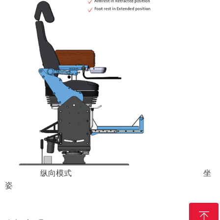
纵向模式 坐
姿
ꁸ