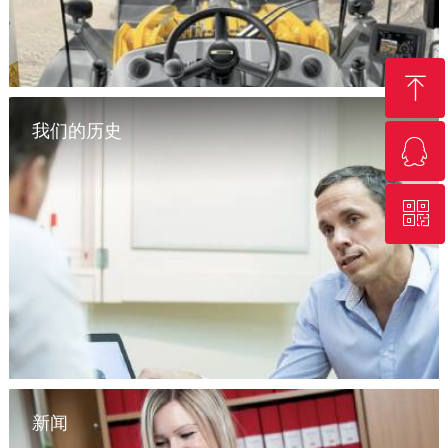
ꁸ
我们的历史
ꁗ
回到顶部
探索我们的人体工程学产品系列
ꀥ
QQ客服
微信二维码
新闻