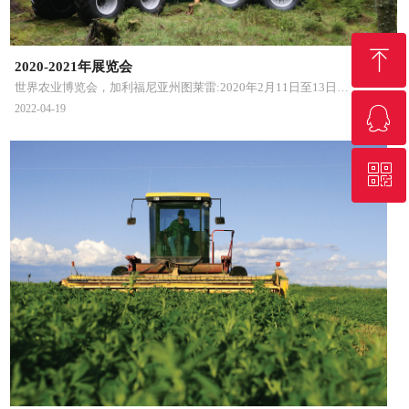
ꁸ
2020-2021年展览会
世界农业博览会，加利福尼亚州图莱雷:2020年2月11日至13日
2022-04-19
ꁗ
回到顶部
ConExpo，美国拉斯维加斯:2020年3月10日至14日
中国上海bauma:2020年11月24日至27日
ꀥ
QQ客服
微信二维码