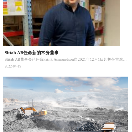
Sittab AB任命新的常务董事
Sittab AB董事会已任命Patrik Assmundson自2021年12月1日起担任首席执
行官。
2022-04-19
Patrik在Sittab AB公司工作了6年，担任欧洲地区销售经理。他有丰富的
销售经验，对公司非常了解。他作为首席执行官带来的两个重要品质。