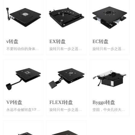
v转盘
EX转盘
EC转盘
不要转动你的身体，
旋转只有一步之遥
旋转只有一步之遥
转动你的座位——无
级锁定！
转盘EX适用于空间有
Sittab EC转盘由电动
限且在旋转位置与踏
机驱动，具有大量功
具有无级锁定功能的
板接触很重要的应
能。转盘坚固耐用，
V-97转盘是我们转盘
用。转盘EX有一个沿
适用于越野车和其他
概念的继续发展。这
向和侧向位移的旋转
重型设备。EC-line转
是简单和坚固的设
点，这意味着与传统
台配有双电机，一个
计，以承受重负荷。
转盘相比有不同的运
用于旋转，一个单独
VP转盘
FLEXI转盘
Byggo转盘
V-97可以很容易地组
动模式(见图片)。这
用于锁定。其无级锁
装成一个单位与四个
种设计是低矮的，结
定是该公司十字转门
永远不会被转盘VP弄
旋转只有一步之遥
坚固，中央孔径大
螺栓分别在顶部或底
构非常稳定，避免了
概念的进一步发展，
晕
部，提供一个松散的
缝隙。锁轨采用激光
其设计坚固耐用，可
转盘FLEXI旨在通过
BYGGO转盘旨在承
功能。转台V-97应用
切割，可灵活锁定位
承受最重的负载。转
转盘VP的设计可以通
手动操作踏板实现两
受重载，包括一个
广泛，但尤其适用于
置，轻松适应不同的
盘很容易安装，顶板
过手动解锁快速轻松
种模式之间的快速轻
180 mm的滚珠轴承，