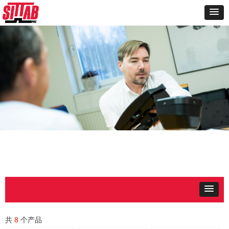
共
8
个产品