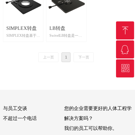
建筑和林业机械以及
驾驶室条件。第五轮
有四个螺钉，底板有
地旋转。锁定杆被设
松旋转。这种设计使
带有四个可调节的狭
大型卡车。
可用于所有类型的车
四个螺钉，这样可以
计成在所需的旋转方
得踏板既可以随座椅
缝块，提供松散功
辆，但最初是为叉车
确保没有自由间隙。
向上解锁，并且也可
一起旋转，也可以始
能。建筑转盘有一个
开发的。紧固孔可适
以例如在旋转座椅时
终保持在固定位置。
100毫米的电缆穿透
ꁸ
SIMPLEX转盘
LB转盘
用于各种椅子型号和
用脚操作。转台VP的
中心孔。Byggo转盘
底盘。
结构尺寸较小，设计
灵活的设计是严格
使用面积大，但特别
SIMPLEX转盘基于模
SwivelLB转盘是一款
用于承受高负载，不
的，故障安全和稳健
适用于建筑和林业机
块化理念，具有质量
较薄设计的，能承受
ꁗ
会产生任何间隙。可
的。锁定和停止模式
械以及较大的叉车。
轻、灵活及多功能等
大部分载荷而不会松
回到顶部
以自定义连接孔图像
灵活，可配备座椅位
特点。底板安装了一
动的转盘。它具有一
上一页
1
下一页
和锁定位置。
置开关。FLEXI转盘
套中270mm滚珠轴
个直径Ф180mm的滚
也可以用气压缸操
承，具有高强度，低
珠轴承，和一个灵活
ꀥ
QQ客服
作。
位旋转特性。中间预
的锁定环设计，确保
留一个Ф120mm中心
部件不会松动。锁定
孔，便于电源线和软
环是一个激光切割的
微信二维码
管走线。标准型配置
部件，可以定制不同
了一个解锁把手，用
的锁定和停止装置。
它可更换左边或右边
SwivelLB转盘用途广
与员工交谈
操作，以及在0°位置
泛，主要应用于建筑
您的企业需要更好的人体工程学
锁定。锁定位置，停
机械和叉车，面板孔
不超过一个电话
解决方案吗？
止位置和止动器可在
位和解锁方式可以定
任何时候改变或增加
制。
我们的员工可以帮助你。
到旋转动作中。标准