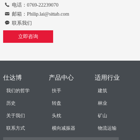
锁定位置设定为每
끅
电话：0769-22239070
45°调节，孤型锁定
낂
邮箱：Philip.lai@sittab.com
块用于其它位置锁
定。
끁
联系我们
立即咨询
仕达博
产品中心
适用行业
我们的哲学
扶手
建筑
历史
转盘
林业
关于我们
头枕
矿山
联系方式
横向减振器
物流运输